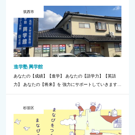
聞き、口で発音し、 徐々にその意味を理解してい […]
筑西市
進学塾 興学館
あなたの【成績】【進学】 あなたの【語学力】【英語
力】 あなたの【将来】を 強力にサポートしていきます P
OINT➀当塾は【小中高生の成績向上 受験指導塾】 （５
科 国語、算数数学、理科、社会、英語）で、英語に特化
杉並区
してお […]