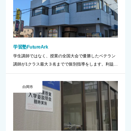
学習塾FutureArk
学生講師ではなく、授業の全国大会で優勝したベテラン
講師が1クラス最大３名までで個別指導をします。利益で
はなく満足度に特化したハイクオリティ学習塾です。 P
OINT➀【数・英特化型学習】 負担を減らして自信を育む
白岡市
が当塾のコ […]