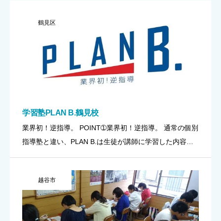
鶴見区
学習塾PLAN B.鶴見校
業界初！逆指導。 POINT➀業界初！逆指導。 通常の個別
指導塾と違い、PLAN B.は生徒が講師に学習した内容を
指導します。 生徒が解答根拠を解説することにより、学
習内容の定着を万全なものにします。 ②鬼の復習。 志望
越谷市
[…]