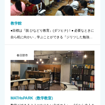
教学館
●目標は『脱 ひなどり教育』(ダツヒナ)！● 必要なときに
自ら机に向かい，学ぶことができる『ジリツした勉強姿
勢』を身につけること。 それが教学館の目標，『脱 ひな
どり教育』です。 POINT【教学館】は２つのハイブリッ
春日部市
ト […]
MATHsPARK（数学教室）