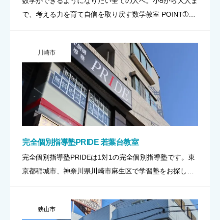
数学ができるようになりたい全ての人へ。小5から大人ま
で、考える力を育て自信を取り戻す数学教室 POINT➀考
える力を育む 解けない時に「どう考えるか」を一緒に磨
く。答えよりも思考のプロセスを大切にし、将来にも役
川崎市
立つ“自分 […]
完全個別指導塾PRIDE 若葉台教室
完全個別指導塾PRIDEは1対1の完全個別指導塾です。東
京都稲城市、神奈川県川崎市麻生区で学習塾をお探しの
方は、ぜひPRIDEにおまかせください。中学・高校・大
学受験に対応！ POINT➀完全1対1の対話型個別指導で、
狭山市
受 […]