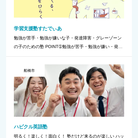
学習支援塾すたでぃあ
勉強が苦手・勉強が嫌いな子・発達障害・グレーゾーン
の子のための塾 POINT➀勉強が苦手・勉強が嫌い・発達
障害・グレーゾーンなどの子どもの学習をサポート ➁子
どもの社会的な自立を目標に、基礎学力から人間関係力
船橋市
まで育成 ➂ […]
ハピクル英語塾
明るく！楽しく！面白く！ 塾だけど来るのが楽しい ハッ