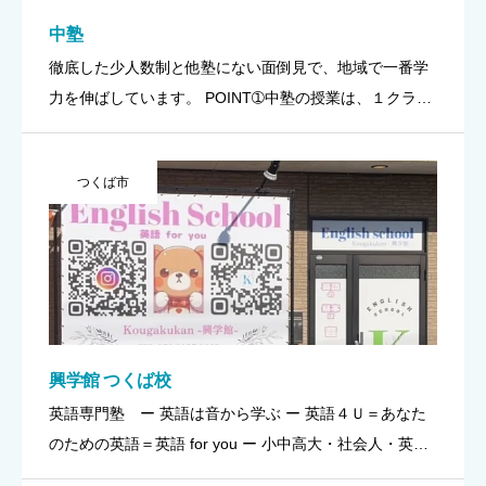
中塾
徹底した少人数制と他塾にない面倒見で、地域で一番学
力を伸ばしています。 POINT➀中塾の授業は、１クラス
７～９人までの少人数指導です。大人数での一斉授業と
違い、質問もしやすく、講師も生徒が問題を解いている
つくば市
時には、全員に […]
興学館 つくば校
英語専門塾 ー 英語は音から学ぶ ー 英語４Ｕ＝あなた
のための英語＝英語 for you ー 小中高大・社会人・英語
教師志望者まで ー POINT➀言語は音声から始まり、耳で