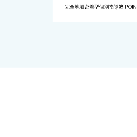
完全地域密着型個別指導塾 POIN
➀愛知県の地域に完全密着した
別指導塾です。尾張旭市・瀬戸
市・名古屋市守山区の一部地域
方々にご通塾いただいています
「個性尊重」「現場重視」「家
応援 […]