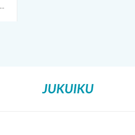
T
個
の
。
計