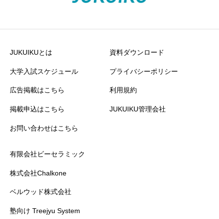
投稿者名
任意
JUKUIKUとは
資料ダウンロード
大学入試スケジュール
プライバシーポリシー
広告掲載はこちら
利用規約
成績向上
必須
掲載申込はこちら
JUKUIKU管理会社





星の数をお選びください
お問い合わせはこちら
有限会社ビーセラミック
カリキュラム
必須
株式会社Chalkone





星の数をお選びください
ベルウッド株式会社
塾向け Treejyu System