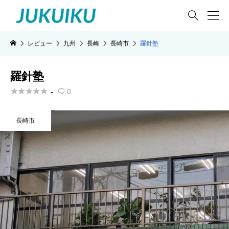

レビュー
九州
長崎
長崎市
羅針塾
羅針塾





-
0

長崎市