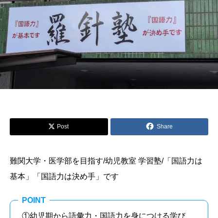

Post
Share

難関大学・医学部を目指す/幼児教室 学習塾/「国語力は
基本」「国語力は決め手」です
POINT
①幼児期から語彙力・国語力を身につける学び