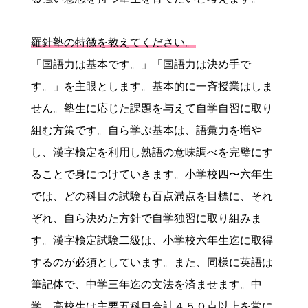
羅針塾の特徴を教えてください。
「国語力は基本です。」「国語力は決め手で
す。」を主眼とします。基本的に一斉授業はしま
せん。塾生に応じた課題を与えて自学自習に取り
組む方策です。自ら学ぶ基本は、語彙力を増や
し、漢字検定を利用し熟語の意味調べを完璧にす
ることで身につけていきます。小学校四〜六年生
では、どの科目の試験も百点満点を目標に、それ
ぞれ、自ら決めた方針で自学独習に取り組みま
す。漢字検定試験二級は、小学校六年生迄に取得
するのが必須としています。また、同様に英語は
筆記体で、中学三年迄の文法を済ませます。中
学、高校生は主要五科目合計４５０点以上を常に